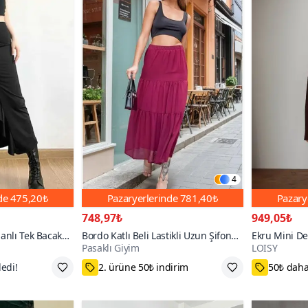
4
nde
475,20₺
Pazaryerlerinde
781,40₺
Pazary
748,97₺
949,05₺
lanlı Tek Bacak
Bordo Katlı Beli Lastikli Uzun Şifon
Ekru Mini Der
Pasaklı Giyim
LOISY
 Fırfırlı Maksi
Etek
ı
75₺ Kupon Fırsatı
S,M,L,XL