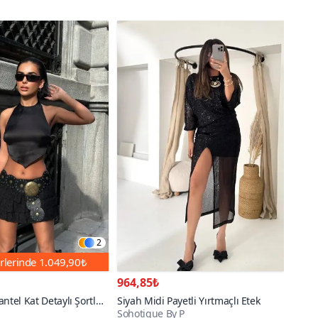
2
rlerinde
1.049,90₺
964,85₺
ntel Kat Detaylı Şortlu
Siyah Midi Payetli Yırtmaçlı Etek
Sohotique By P