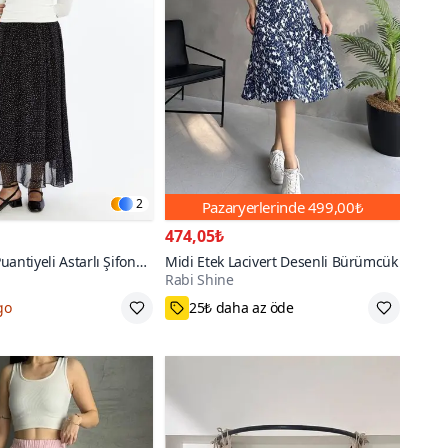
2
Pazaryerlerinde
499,00₺
474,05₺
antiyeli Astarlı Şifon
Midi Etek Lacivert Desenli Bürümcük
Rabi Shine
k
,42,44
S,M,L
7000+