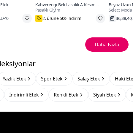
 Etek
Kahverengi Beli Lastikli A Kesim
Beyaz Uzun D
Pasaklı Giyim
Select Moda
Salaş Yüksek Bel Kupra Uzun Etek
,L/40
75₺ Kupon Fırsatı
Hızlı Kar
Daha Fazla
leksiyonlar
Yazlık Etek
Spor Etek
Salaş Etek
Haki Et
İndirimli Etek
Renkli Etek
Siyah Etek