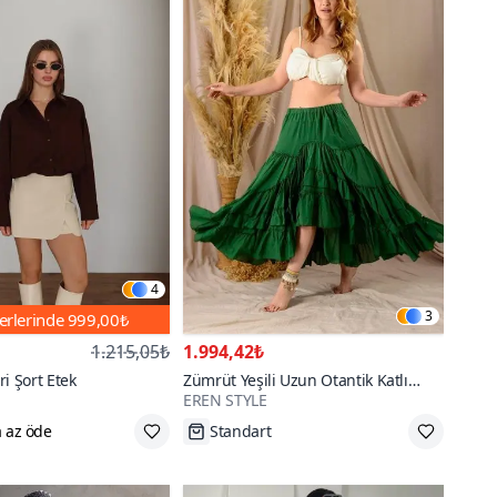
4
3
erlerinde
999,00₺
1.215,05₺
1.994,42₺
i Şort Etek
Zümrüt Yeşili Uzun Otantik Katlı
EREN STYLE
Keten Etek
Tükenmek Üzere