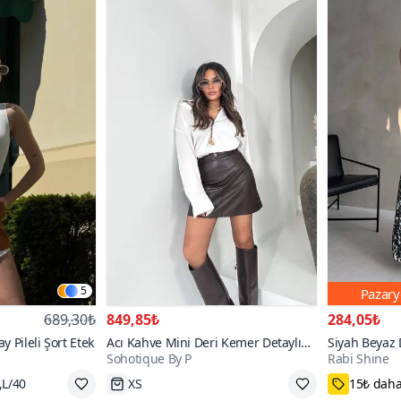
5
Pazary
689,30₺
849,85₺
284,05₺
 Pileli Şort Etek
Acı Kahve Mini Deri Kemer Detaylı
Siyah Beyaz
Sohotique By P
Rabi Shine
Etek
Kloş Etek
,L/40
Tükenmek Üzere
S,M,L