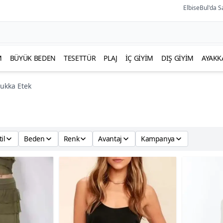
ElbiseBul'da S
M
BÜYÜK BEDEN
TESETTÜR
PLAJ
İÇ GIYIM
DIŞ GIYIM
AYAKK
ukka Etek
til
Beden
Renk
Avantaj
Kampanya