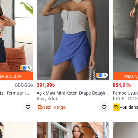
3
6
nde
565,00₺
Pazary
559,55₺
391,99₺
854,91₺
Gizli Fermuarlı
Açık Mavi Mini Keten Drape Detaylı
Pembe Uzun 
Baby Xclub
İLKCET MOD
Yüksek Bel Slim Fermuarlı Şık Trend
Kumaş Etek
Yazlık Şort Etek
e
S,M,L
S,M,L
500+