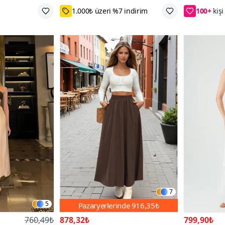
%20 Kupon Fırsatı
52₺ daha
7
5
Pazaryerlerinde
916,35₺
760,49₺
878,32₺
799,90₺