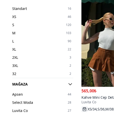
Standart
16
XS
46
S
120
M
103
L
90
XL
22
2XL
3
3XL
2
32
2
34
43
MAĞAZA
36
86
565,00₺
Apsen
44
Kahve Mini Cep Detay
38
104
Luvita Co
Select Moda
28
40
110
XS/34,S/36,M/38
Luvita Co
27