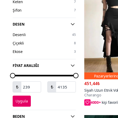
Keten
7
Mor
10
Şifon
7
Renkli
7
Turuncu
5
DESEN
Gümüş
4
Desenli
45
Pudra
3
Çiçekli
8
Turkuaz
2
Ekose
3
FIYAT ARALIĞI
Pazaryerleri
451,44₺
₺
₺
Siyah Uzun Etnik Vo
Charango
Yırtmaçlı Balık Model
4000+
Gotik Tarz Etek
Uygula
%5 Kupon Fırsat
BEDEN