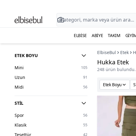
ELBISE
ABIYE
TAKIM
GIYI
ElbiseBul
Etek
H
ETEK BOYU
Hukka Etek
Mini
105
248 ürün bulundu.
Uzun
91
Etek Boyu
S
Midi
56
STIL
Spor
56
Klasik
55
Tesettür
42