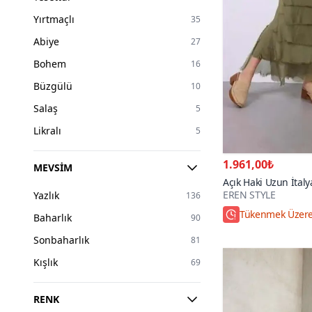
Yırtmaçlı
35
Abiye
27
Bohem
16
Büzgülü
10
Salaş
5
Likralı
5
1.961,00₺
MEVSIM
Açık Haki Uzun İtal
EREN STYLE
Yazlık
Gösteren Kat İpek S
136
Etek
Hızlı Kargo
Baharlık
90
Sonbaharlık
81
Kışlık
69
RENK