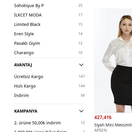
42
83
Sohotique By P
25
44
52
İLKCET MODA
17
46
32
Limited Black
15
48
6
Eren Style
14
50
3
Pasaklı Giyim
12
52
2
Charango
10
54
2
Nazen Giyim
9
AVANTAJ
56
1
Zagrep
6
Tek Ebat
1
Ücretsiz Kargo
147
Mango
6
Hızlı Kargo
144
LOISY
5
İndirim
56
BABY XCLUB
5
MOZENA
4
KAMPANYA
427,41₺
Stradivarius
4
2. ürüne 50,00₺ indirim
12
Siyah Mini Mevsimli
Koton
4
APSEN
Etek