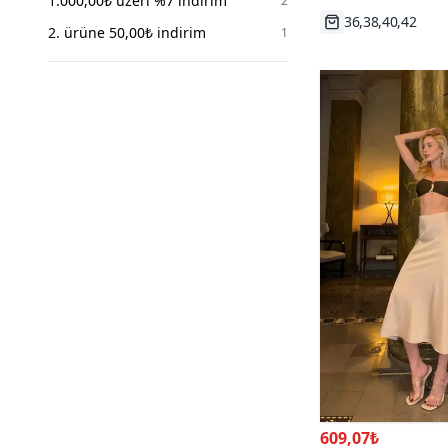
1.000,00₺ üzeri %7 indirim
2
İpekyol
3
Hızlı Kargo
2. ürüne 50,00₺ indirim
1
Rawea Fashion
2
Viskali
2
RABI SHINE
2
BidoluElbise
1
Moda Amore
1
Coolest Butik
1
SFG Life Moda
1
Deafox
1
609,07₺