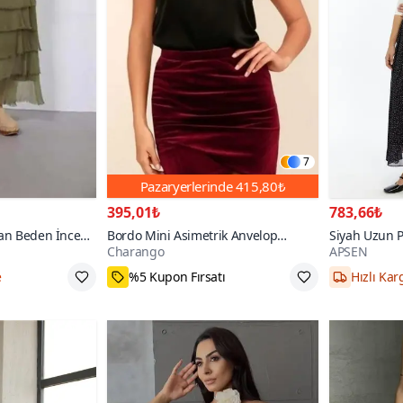
7
Pazaryerlerinde
415,80₺
395,01₺
783,66₺
yan Beden İnce
Bordo Mini Asimetrik Anvelop
Siyah Uzun Pu
Charango
APSEN
traplez Elbise
Yüksek Bel Kadife Etek
Dokuma Ete
21₺ daha az öde
36,38,40
90+