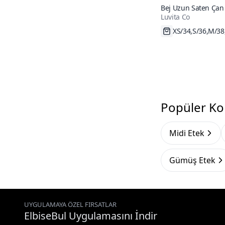
Bej Uzun Saten Çan
Luvita Co
XS/34,S/36,M/38
Popüler Ko
Midi Etek
Gümüş Etek
UYGULAMAYA ÖZEL FIRSATLAR
ElbiseBul Uygulamasını İndir