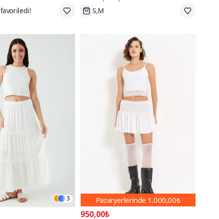
 az öde
S,M
3
Pazaryerlerinde
1.000,00₺
950,00₺