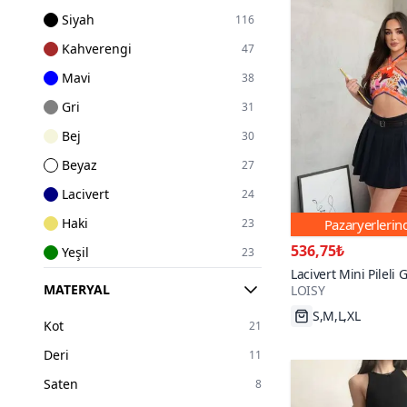
Siyah
116
Kahverengi
47
Mavi
38
Gri
31
Bej
30
Beyaz
27
Lacivert
24
Haki
23
Pazaryerleri
536,75₺
Yeşil
23
Lacivert Mini Pileli 
Pembe
20
MATERYAL
LOISY
Kemerli Şortlu Etek
Bordo
17
28₺ daha az öd
Kot
21
Sarı
12
Deri
11
Ekru
11
Saten
8
Kırmızı
11