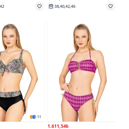
go
Hızlı Kargo
11
1.611,54₺