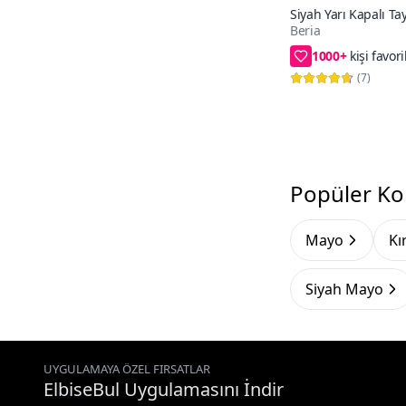
Siyah Yarı Kapalı Tay
Beria
1000+
38,40,42,44,46
(
7
)
Popüler Ko
Mayo
Kı
Siyah Mayo
UYGULAMAYA ÖZEL FIRSATLAR
ElbiseBul Uygulamasını İndir