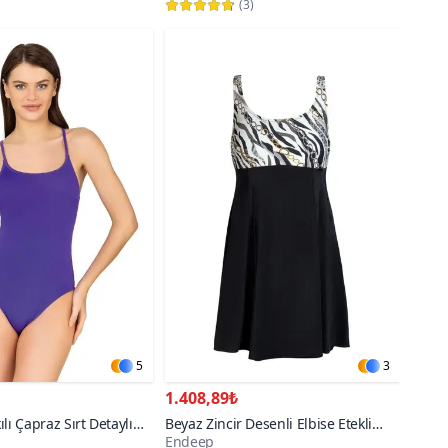
(
3
)
5
3
1.408,89₺
lı Çapraz Sırt Detaylı
Beyaz Zincir Desenli Elbise Etekli
Endeep
Mayo