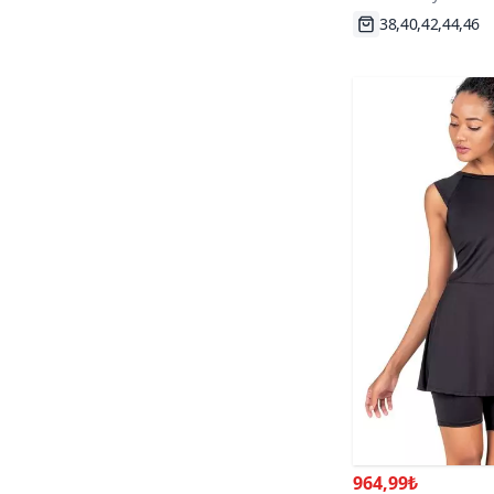
Hızlı Kargo
964,99₺