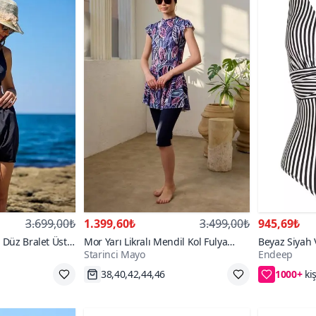
3.699,00₺
1.399,60₺
3.499,00₺
945,69₺
 Düz Bralet Üst
Mor Yarı Likralı Mendil Kol Fulya
Beyaz Siyah 
Starinci Mayo
Endeep
Yaprak Desenli Mayo
Toparlayıcı 
1000+
Hızlı Kargo
38,40,42