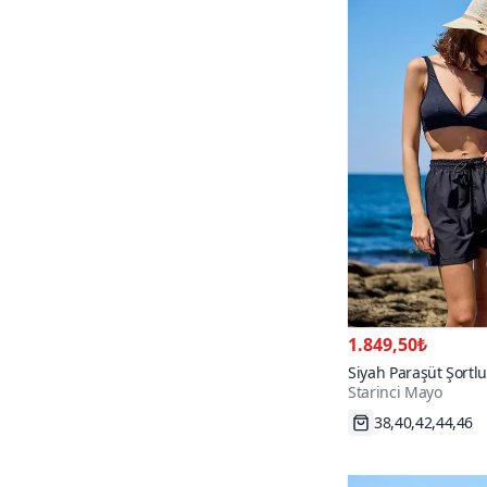
46
169
48
58
50
19
52
19
54
14
56
4
1.849,50₺
Siyah Paraşüt Şortlu
Starinci Mayo
Bikini Takım
Hızlı Kargo