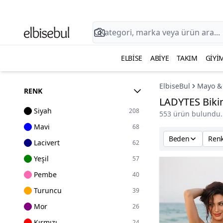
ELBISE
ABIYE
TAKIM
GIYI
ElbiseBul
Mayo & 
RENK
LADYTES Biki
Siyah
208
553 ürün bulundu.
Mavi
68
Beden
Ren
Lacivert
62
Yeşil
57
Pembe
40
Turuncu
39
Mor
26
Kırmızı
24