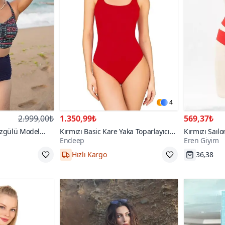
4
2.999,00₺
1.350,99₺
569,37₺
üzgülü Model
Kırmızı Basic Kare Yaka Toparlayıcı
Kırmızı Saı
Endeep
Eren Giyim
i Takım
Yüzücü Mayo
Bikini Takım
Hızlı Kargo
36,38
8
38,40,42,44
Hızlı Kar
100+