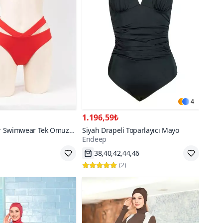
4
1.196,59₺
lor Swimwear Tek Omuz
Siyah Drapeli Toparlayıcı Mayo
Endeep
38,40,42,44,46
go
Hızlı Kargo
9000+
(
2
)