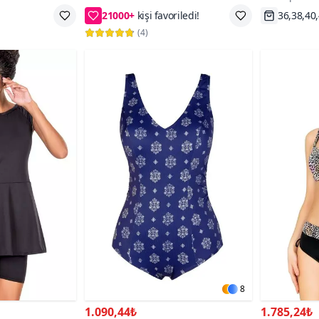
38,40,42,44,46
Hızlı Kar
(
4
)
8
1.090,44₺
1.785,24₺