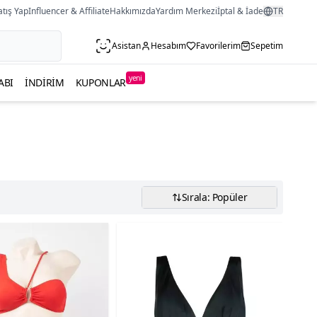
atış Yap
Influencer & Affiliate
Hakkımızda
Yardım Merkezi
İptal & İade
TR
Asistan
Hesabım
Favorilerim
Sepetim
yeni
ABI
İNDIRIM
KUPONLAR
Sırala: Popüler