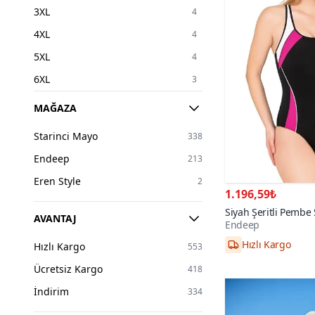
3XL
4
4XL
4
5XL
4
6XL
3
7XL
1
MAĞAZA
28
5
Starinci Mayo
338
30
4
Endeep
213
32
4
Eren Style
2
34
16
1.196,59₺
Siyah Şeritli Pembe
36
165
AVANTAJ
Endeep
Mayo
Hızlı Kargo
38
419
36,38,40,42
Hızlı Kargo
553
40
403
Ücretsiz Kargo
418
42
370
İndirim
334
44
281