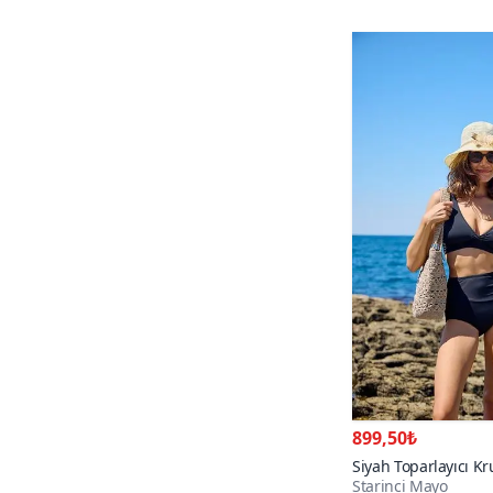
899,50₺
Siyah Toparlayıcı Kr
Starinci Mayo
Takım