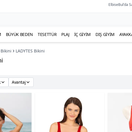
ElbiseBul'da S
M
BÜYÜK BEDEN
TESETTÜR
PLAJ
İÇ GIYIM
DIŞ GIYIM
AYAKK
Bikini
LADYTES Bikini
ni
k
Avantaj