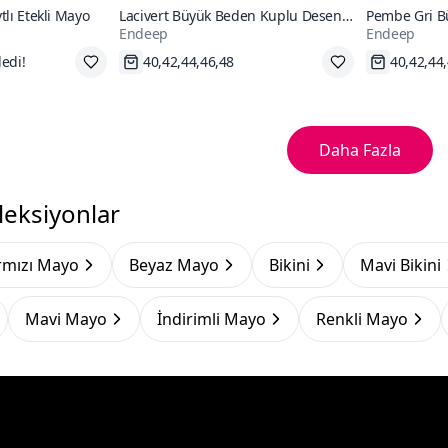
tlı Etekli Mayo
Lacivert Büyük Beden Kuplu Desenli
Pembe Gri B
Endeep
Endeep
Toparlayıcı Mayo
Destekli Renk
Takım
Hızlı Kargo
Hızlı Kar
Daha Fazla
leksiyonlar
rmızı Mayo
Beyaz Mayo
Bikini
Mavi Bikini
Mavi Mayo
İndirimli Mayo
Renkli Mayo