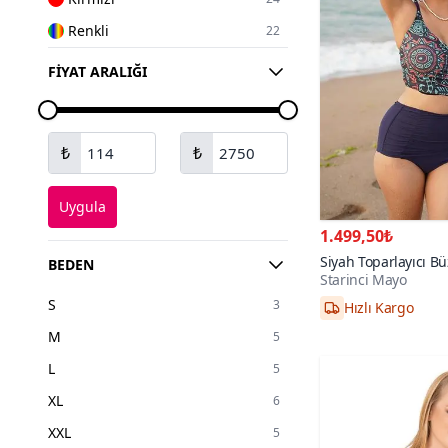
Renkli
22
Kahverengi
17
FIYAT ARALIĞI
Sarı
16
Gri
14
₺
₺
Beyaz
10
Bordo
8
Uygula
Turkuaz
5
1.499,50₺
Haki
2
Siyah Toparlayıcı B
BEDEN
Starinci Mayo
Nilüfer Desen Bikin
Hızlı Kargo
Bej
1
S
38,40,42,44,46,4
3
Pudra
1
M
5
L
5
XL
6
XXL
5