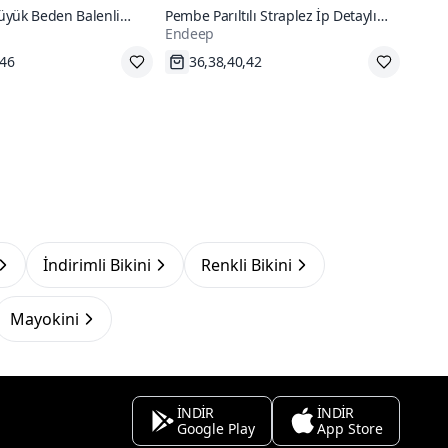
üyük Beden Balenli
Pembe Parıltılı Straplez İp Detaylı
Endeep
li Leopar Desenli Bikini
Bikini Takım
go
Hızlı Kargo
İndirimli Bikini
Renkli Bikini
Mayokini
İNDİR
İNDİR
Google Play
App Store