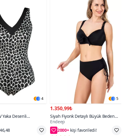
4
5
1.350,99₺
V Yaka Desenli
Siyah Fiyonk Detaylı Büyük Beden
Endeep
Mayo
Bikini Takım
2000+
go
42,46,48,50,40