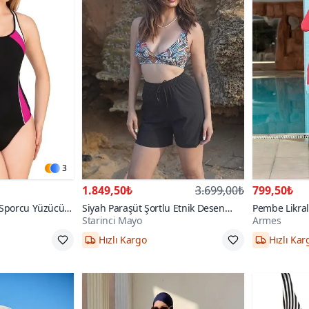
3
1.849,50₺
3.699,00₺
799,50₺
 Sporcu Yüzücü
Siyah Paraşüt Şortlu Etnik Desen
Pembe Likra
Starinci Mayo
Armes
Bralet Üst Bikini Takım
Kapalı Mayo
Hızlı Kargo
Hızlı Kar
38,40,42,44,46
38,40,42