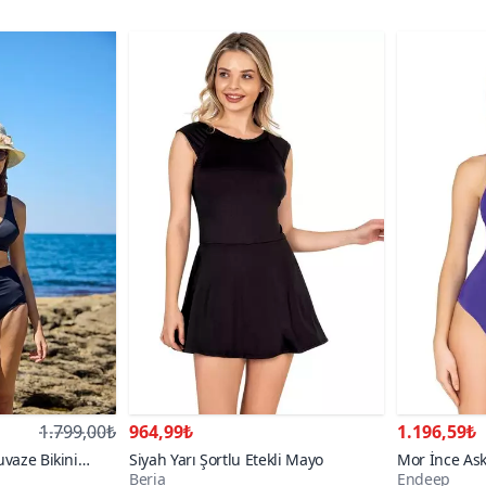
1.799,00₺
964,99₺
1.196,59₺
uvaze Bikini
Siyah Yarı Şortlu Etekli Mayo
Mor İnce Askı
Beria
Endeep
Basic Mayo
21000+