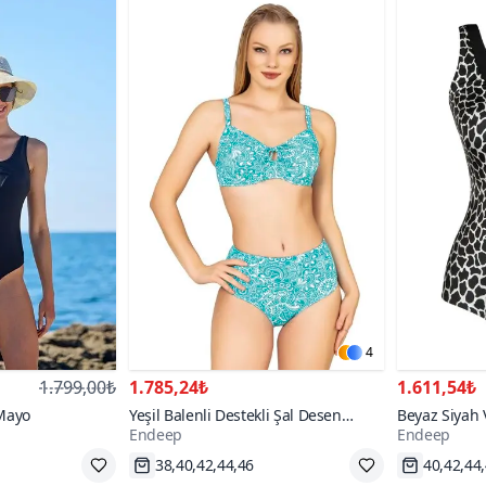
4
1.799,00₺
1.785,24₺
1.611,54₺
 Mayo
Yeşil Balenli Destekli Şal Desen
Beyaz Siyah 
Endeep
Endeep
Yüksek Bel Bikini Takım
Toparlayıcı 
Hızlı Kargo
Hızlı Kar