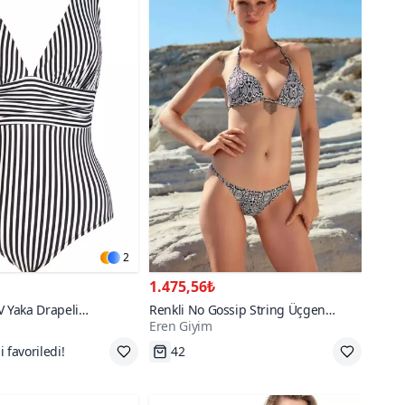
2
1.475,56₺
V Yaka Drapeli
Renkli No Gossip String Üçgen
Eren Giyim
Mayo
Dolgusuz Bikini Takım
Tükenmek Üzere