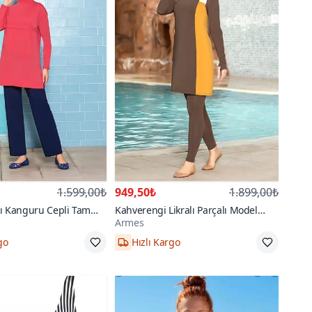
1.599,00₺
949,50₺
1.899,00₺
lı Kanguru Cepli Tam
Kahverengi Likralı Parçalı Model
Armes
Karamel Tam Kapalı Mayo
go
Hızlı Kargo
,44,46
36,38,40,42,44