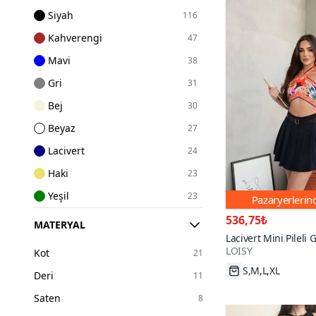
Siyah
116
Kahverengi
47
Mavi
38
Gri
31
Bej
30
Beyaz
27
Lacivert
24
Haki
23
Yeşil
23
Pazaryerleri
Pembe
20
536,75₺
MATERYAL
Lacivert Mini Pileli 
Bordo
17
LOISY
Kemerli Şortlu Etek
Kot
21
S,M,L,XL
Sarı
12
28₺ daha az öd
Deri
11
Ekru
11
Saten
8
Kırmızı
11