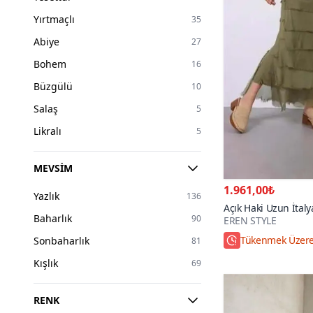
Yırtmaçlı
35
Abiye
27
Bohem
16
Büzgülü
10
Salaş
5
Likralı
5
MEVSIM
1.961,00₺
Yazlık
136
Açık Haki Uzun İtal
Baharlık
90
EREN STYLE
Gösteren Kat İpek S
Tükenmek Üzer
Etek
Sonbaharlık
81
Hızlı Kargo
Kışlık
69
RENK