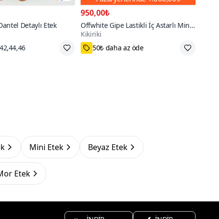
950,00₺
antel Detaylı Etek
Offwhite Gipe Lastikli İç Astarlı Mini
Kikiriki
Etek
go
S
ek
Mini Etek
Beyaz Etek
Mor Etek