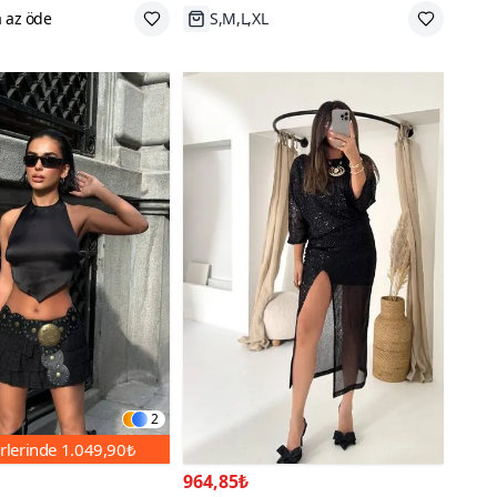
S,M,L,XL
2
rlerinde
1.049,90₺
964,85₺