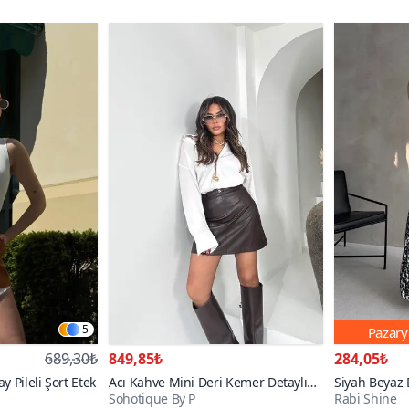
5
Pazary
689,30₺
849,85₺
284,05₺
 Pileli Şort Etek
Acı Kahve Mini Deri Kemer Detaylı
Siyah Beyaz
Sohotique By P
Rabi Shine
Etek
Kloş Etek