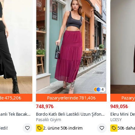
4
nde
475,20₺
Pazaryerlerinde
781,40₺
Pazary
748,97₺
949,05₺
lanlı Tek Bacak
Bordo Katlı Beli Lastikli Uzun Şifon
Ekru Mini Der
Pasaklı Giyim
LOISY
 Fırfırlı Maksi
Etek
ı
75₺ Kupon Fırsatı
S,M,L,XL