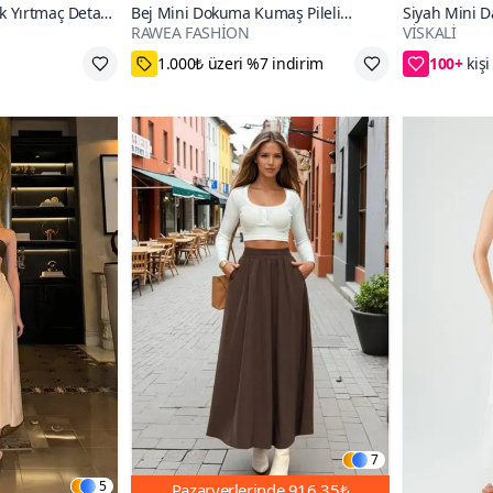
k Yırtmaç Detaylı
Bej Mini Dokuma Kumaş Pileli
Siyah Mini Da
RAWEA FASHİON
VİSKALİ
Kemerli Etek
Etek
100+
%20 Kupon Fırsatı
52₺ daha
7
5
Pazaryerlerinde
916,35₺