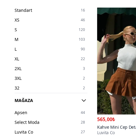
Standart
16
XS
46
S
120
M
103
L
90
XL
22
2XL
3
3XL
2
32
2
34
43
MAĞAZA
36
86
Apsen
44
38
104
565,00₺
Select Moda
28
40
110
Kahve Mini Cep Detay
Luvita Co
27
Luvita Co