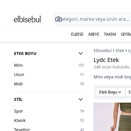
ELBISE
ABIYE
TAKIM
GIYI
ElbiseBul
Etek
L
ETEK BOYU
Lydc Etek
Mini
105
248 ürün bulundu.
Uzun
91
Mini veya midi boy
Midi
56
Etek Boyu
S
STIL
Spor
56
Klasik
55
Tesettür
42