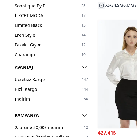
42
83
XS/34,S/36,M/38
Sohotique By P
25
44
52
İLKCET MODA
17
46
32
Limited Black
15
48
6
Eren Style
14
50
3
Pasaklı Giyim
12
52
2
Charango
10
54
2
Nazen Giyim
9
AVANTAJ
56
1
Zagrep
6
Tek Ebat
1
Ücretsiz Kargo
147
Mango
6
Hızlı Kargo
144
LOISY
5
İndirim
56
BABY XCLUB
5
MOZENA
4
KAMPANYA
Stradivarius
4
2. ürüne 50,00₺ indirim
12
427,41₺
Koton
4