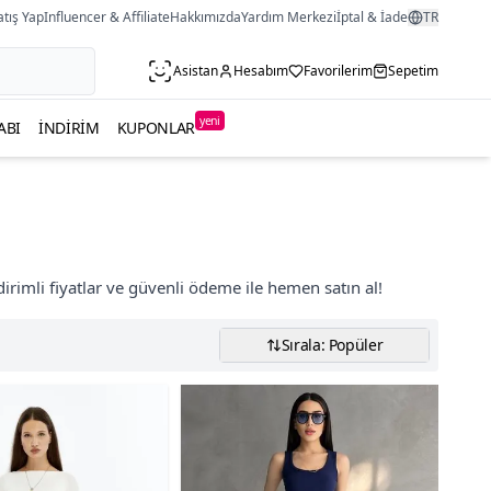
atış Yap
Influencer & Affiliate
Hakkımızda
Yardım Merkezi
İptal & İade
TR
Asistan
Hesabım
Favorilerim
Sepetim
yeni
ABI
İNDIRIM
KUPONLAR
rimli fiyatlar ve güvenli ödeme ile hemen satın al!
Sırala: Popüler