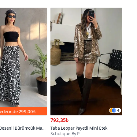
4
erlerinde
299,00₺
792,35₺
 Desenli Bürümcük Maxi
Taba Leopar Payetli Mini Etek
Sohotique By P