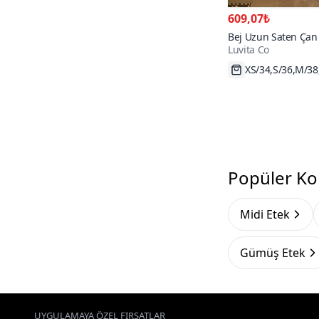
609,07₺
Bej Uzun Saten Çan
Luvita Co
XS/34,S/36,M/38
Popüler Ko
Midi Etek
Gümüş Etek
UYGULAMAYA ÖZEL FIRSATLAR