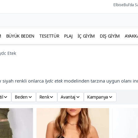
ElbiseBul'da S
M
BÜYÜK BEDEN
TESETTÜR
PLAJ
İÇ GIYIM
DIŞ GIYIM
AYAKK
ydc Etek
 siyah renkli onlarca
lydc etek
modelinden tarzına uygun olanı indi
til
Beden
Renk
Avantaj
Kampanya