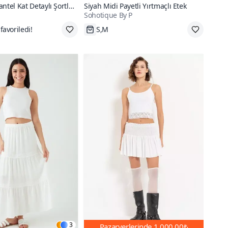
ntel Kat Detaylı Şortlu
Siyah Midi Payetli Yırtmaçlı Etek
Sohotique By P
 az öde
S,M
3
Pazaryerlerinde
1.000,00₺