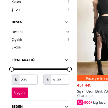
Keten
7
Mor
10
Şifon
7
Renkli
7
Turuncu
5
DESEN
Gümüş
4
Desenli
45
Pudra
3
Çiçekli
8
Turkuaz
2
Ekose
3
FIYAT ARALIĞI
Pazaryerleri
₺
₺
451,44₺
Siyah Uzun Etnik Vo
Uygula
Charango
Yırtmaçlı Balık Model
4000+
Gotik Tarz Etek
%5 Kupon Fırsat
BEDEN