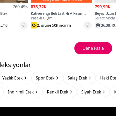
760,49₺
878,32₺
799,90₺
 Etek
Kahverengi Beli Lastikli A Kesim
Beyaz Uzun D
Pasaklı Giyim
Select Moda
Salaş Yüksek Bel Kupra Uzun Etek
,L/40
75₺ Kupon Fırsatı
Hızlı Kar
Daha Fazla
leksiyonlar
Yazlık Etek
Spor Etek
Salaş Etek
Haki Et
İndirimli Etek
Renkli Etek
Siyah Etek