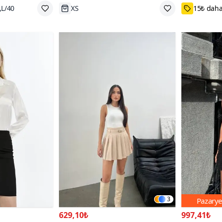
,L/40
Tükenmek Üzere
S,M,L
3
Pazarye
629,10₺
997,41₺