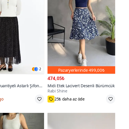
2
Pazaryerlerinde
499,00₺
474,05₺
antiyeli Astarlı Şifon
Midi Etek Lacivert Desenli Bürümcük
Rabi Shine
k
go
25₺ daha az öde
,42,44
S,M,L
7000+