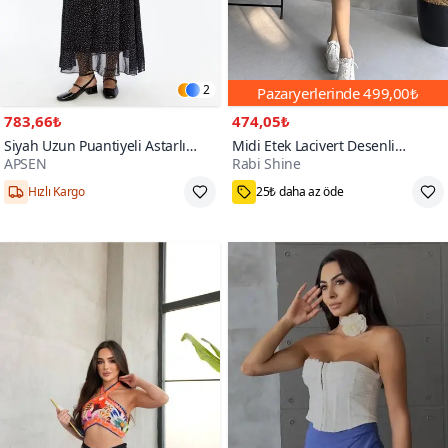
2
Pazaryerlerinde
499,00₺
783,66₺
474,05₺
Siyah Uzun Puantiyeli Astarlı
Midi Etek Lacivert Desenli
APSEN
Rabi Shine
Şifon Dokuma Etek
Bürümcük
36,38,40,42,44
S,M,L
7000+