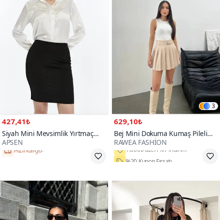
3
427,41₺
629,10₺
Siyah Mini Mevsimlik Yırtmaç
Bej Mini Dokuma Kumaş Pileli
APSEN
RAWEA FASHİON
Detaylı Etek
Kemerli Etek
Hızlı Kargo
%20 Kupon Fırsatı