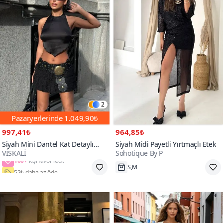
2
Pazaryerlerinde
1.049,90₺
997,41₺
964,85₺
Siyah Mini Dantel Kat Detaylı
Siyah Midi Payetli Yırtmaçlı Etek
VİSKALİ
Sohotique By P
Şortlu Etek
100+
52₺ daha az öde
S,M