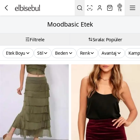
TR
Moodbasic Etek
Filtrele
Sırala: Popüler
Etek Boyu
Stil
Beden
Renk
Avantaj
Kamp