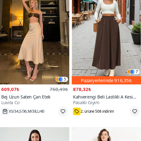
7
5
Pazaryerlerinde
916,35₺
609,07₺
760,49₺
878,32₺
Bej Uzun Saten Çan Etek
Kahverengi Beli Lastikli A Kesim
Luvita Co
Pasaklı Giyim
Salaş Yüksek Bel Kupra Uzun
Etek
XS/34,S/36,M/38,L/40
75₺ Kupon Fırsatı