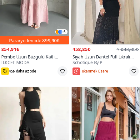
6
Pazaryerlerinde
899,90₺
854,91₺
458,85₺
1.033,85₺
Pembe Uzun Büzgülü Katlı
Siyah Uzun Dantel Full Likralı
İLKCET MODA
Sohotique By P
Müslin Kumaş Etek
Etek
500+
45₺ daha az öde
Tükenmek Üzere