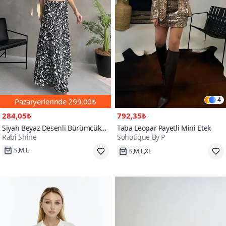
4
Pazaryerlerinde
299,00₺
284,05₺
792,35₺
Siyah Beyaz Desenli Bürümcük
Taba Leopar Payetli Mini Etek
Rabi Shine
Sohotique By P
Maxi Kloş Etek
S,M,L
S,M,L,XL