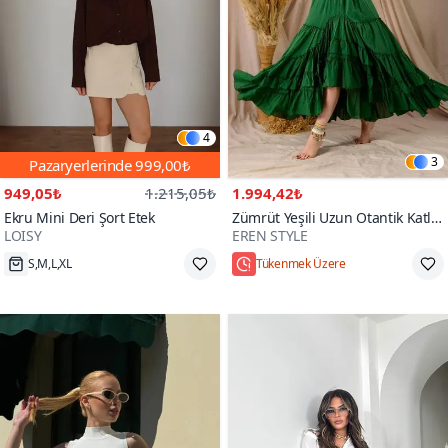
4
3
Pazaryerlerinde
999,00₺
949,05₺
1.215,05₺
1.994,42₺
Ekru Mini Deri Şort Etek
Zümrüt Yeşili Uzun Otantik Katlı
LOISY
EREN STYLE
Keten Etek
S,M,L,XL
Tükenmek Üzere