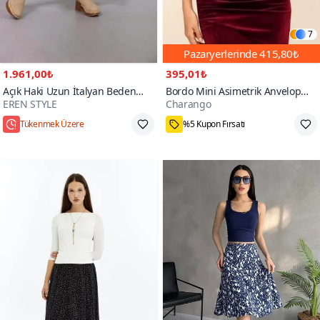
7
Pazaryerlerinde
415,80₺
1.961,00₺
395,01₺
Açık Haki Uzun İtalyan Beden
Bordo Mini Asimetrik Anvelop
EREN STYLE
Charango
İnce Gösteren Kat İpek Straplez
Yüksek Bel Kadife Etek
Elbise Etek
Hızlı Kargo
21₺ daha az öde
90+