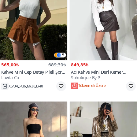
5
565,00₺
689,30₺
849,85₺
Kahve Mini Cep Detay Pileli Şort
Acı Kahve Mini Deri Kemer
Luvita Co
Sohotique By P
Etek
Detaylı Etek
XS/34,S/36,M/38,L/40
Tükenmek Üzere