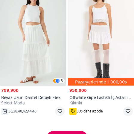
3
Pazaryerlerinde
1.000,00₺
799,90₺
950,00₺
Beyaz Uzun Dantel Detaylı Etek
Offwhite Gipe Lastikli İç Astarlı
Select Moda
Kikiriki
Mini Etek
Hızlı Kargo
S