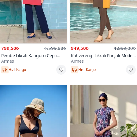
799,50₺
1.599,00₺
949,50₺
1.899,00₺
Pembe Likralı Kanguru Cepli
Kahverengi Likralı Parçalı Model
Armes
Armes
Tam Kapalı Mayo
Karamel Tam Kapalı Mayo
Hızlı Kargo
Hızlı Kargo