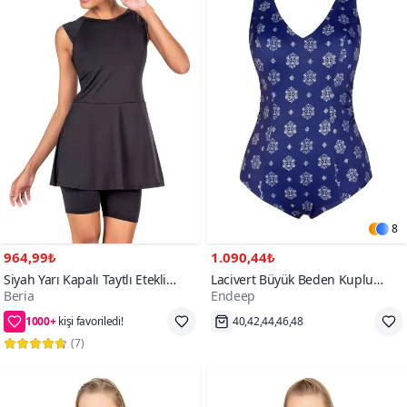
8
964,99₺
1.090,44₺
Siyah Yarı Kapalı Taytlı Etekli
Lacivert Büyük Beden Kuplu
Beria
Endeep
Mayo
Desenli Toparlayıcı Mayo
1000+
38,40,42,44,46
Hızlı Kargo
(
7
)