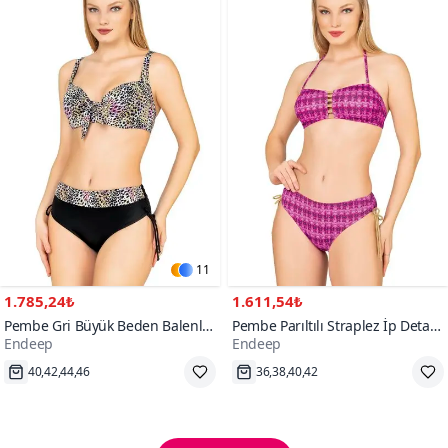
11
1.785,24₺
1.611,54₺
Pembe Gri Büyük Beden Balenli
Pembe Parıltılı Straplez İp Detaylı
Endeep
Endeep
Destekli Renkli Leopar Desenli
Bikini Takım
Bikini Takım
Hızlı Kargo
Hızlı Kargo