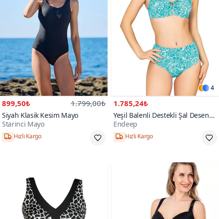
4
899,50₺
1.799,00₺
1.785,24₺
Siyah Klasik Kesim Mayo
Yeşil Balenli Destekli Şal Desen
Starinci Mayo
Endeep
Yüksek Bel Bikini Takım
Hızlı Kargo
Hızlı Kargo