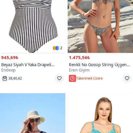
2
945,69₺
1.475,56₺
Beyaz Siyah V Yaka Drapeli
Renkli No Gossip String Üçgen
Endeep
Eren Giyim
Toparlayıcı Mayo
Dolgusuz Bikini Takım
1000+
38,40,42
Tükenmek Üzere