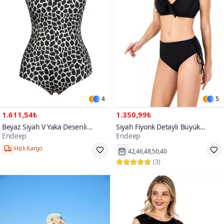
4
5
1.611,54₺
1.350,99₺
Beyaz Siyah V Yaka Desenli
Siyah Fiyonk Detaylı Büyük
Endeep
Endeep
Toparlayıcı Mayo
Beden Bikini Takım
2000+
Hızlı Kargo
42,46,48,50,40
(
3
)