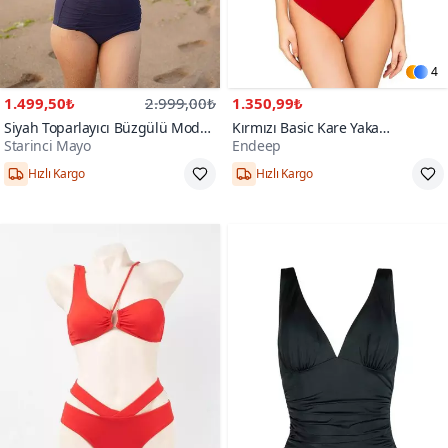
4
1.499,50₺
2.999,00₺
1.350,99₺
Siyah Toparlayıcı Büzgülü Model
Kırmızı Basic Kare Yaka
Starinci Mayo
Endeep
Nilüfer Desen Bikini Takım
Toparlayıcı Yüzücü Mayo
38,40,42,44,46,48
38,40,42,44