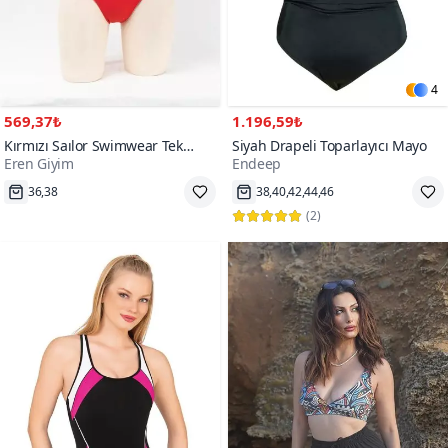
4
569,37₺
1.196,59₺
Kırmızı Saılor Swimwear Tek
Siyah Drapeli Toparlayıcı Mayo
Eren Giyim
Endeep
Omuz Bikini Takım
Hızlı Kargo
Hızlı Kargo
100+
9000+
(
2
)