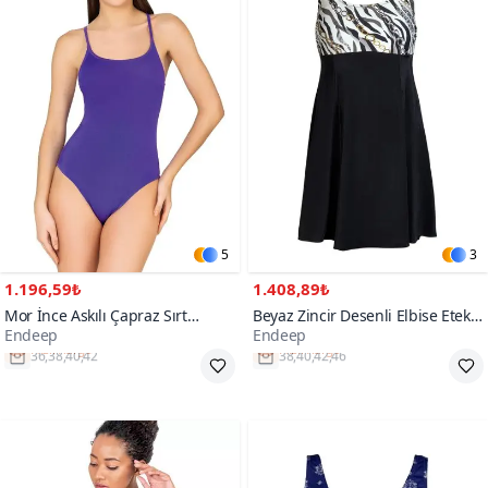
5
3
1.196,59₺
1.408,89₺
Mor İnce Askılı Çapraz Sırt
Beyaz Zincir Desenli Elbise Etekli
Endeep
Endeep
Detaylı Basic Mayo
Mayo
Hızlı Kargo
Hızlı Kargo