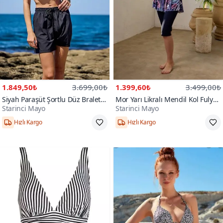
1.849,50₺
3.699,00₺
1.399,60₺
3.499,00₺
Siyah Paraşüt Şortlu Düz Bralet
Mor Yarı Likralı Mendil Kol Fulya
Starinci Mayo
Starinci Mayo
Üst Bikini Takım
Yaprak Desenli Mayo
Hızlı Kargo
Hızlı Kargo