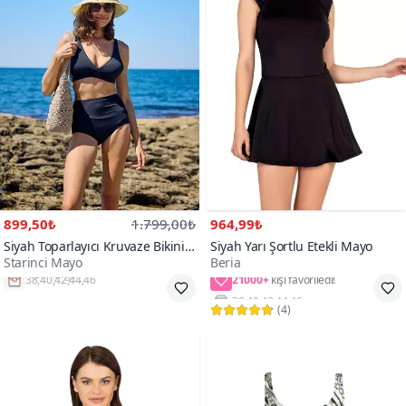
899,50₺
1.799,00₺
964,99₺
Siyah Toparlayıcı Kruvaze Bikini
Siyah Yarı Şortlu Etekli Mayo
Starinci Mayo
Beria
Takım
21000+
Hızlı Kargo
38,40,42,44,46
(
4
)