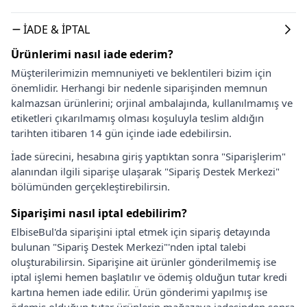
İADE & İPTAL
Ürünlerimi nasıl iade ederim?
Müşterilerimizin memnuniyeti ve beklentileri bizim için
önemlidir. Herhangi bir nedenle siparişinden memnun
kalmazsan ürünlerini; orjinal ambalajında, kullanılmamış ve
etiketleri çıkarılmamış olması koşuluyla teslim aldığın
tarihten itibaren 14 gün içinde iade edebilirsin.
İade sürecini, hesabına giriş yaptıktan sonra "Siparişlerim"
alanından ilgili siparişe ulaşarak "Sipariş Destek Merkezi"
bölümünden gerçekleştirebilirsin.
Siparişimi nasıl iptal edebilirim?
ElbiseBul'da siparişini iptal etmek için sipariş detayında
bulunan "Sipariş Destek Merkezi"'nden iptal talebi
oluşturabilirsin. Siparişine ait ürünler gönderilmemiş ise
iptal işlemi hemen başlatılır ve ödemiş olduğun tutar kredi
kartına hemen iade edilir. Ürün gönderimi yapılmış ise
ödemiş olduğun tutar ürünlerin mağazaya iadesinden sonra