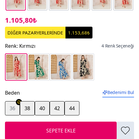
1.105,80₺
DİĞER PAZARYERLERİNDE
1.153,68₺
Renk
:
Kırmızı
4 Renk Seçeneği
Beden
Bedenimi Bul
36
38
40
42
44
SEPETE EKLE