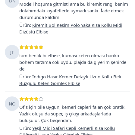
DK
Modeli hoşuma gitmisti ama bu kiremit rengi benim
dolabımdaki kıyafetlerle uymadı sanki. İade etmek
durumunda kaldım.
Ürün
:
Kiremit Bol Kesim Polo Yaka Kısa Kollu Midi
Dizüstü Elbise
JT
tam benlik bi elbise, kumasi keten olması harika.
bohem tarzıma cok uydu. plajda da giyerim şehirde
de.
Ürün
:
İndigo Hasır Kemer Detaylı Uzun Kollu Beli
Büzgülü Keten Gömlek Elbise
NO
Ofis için bile uygun, kemeri cepleri falan çok pratik.
Yazlık oluşu da süper, iş çıkışı arkadaşlarlada
buluşulur. Çok begendim.
Ürün
:
Yeşil Midi Safari Cepli Kemerli Kısa Kollu
Düğmeli Uzun Yazlık Gömlek Elbise