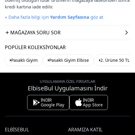
kredi kartına iade edilir.
»
Daha fazla bilgi için
Yardım Sayfasına
göz at
MAĞAZAYA SORU SOR
POPÜLER KOLEKSIYONLAR
Pasaklı Giyim
Pasaklı Giyim Elbise
2. Ürüne 50 TL İ
UYGULAMAYA ÖZEL FIRSATLAR
ElbiseBul Uygulamasını İndir
İNDİR
İNDİR
Google Play
App Store
ELBISEBUL
ARAMIZA KATIL